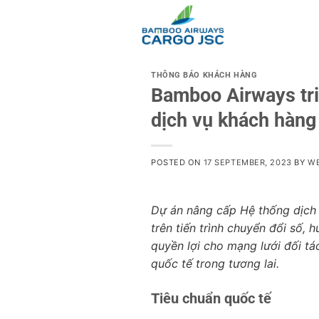
Skip
to
content
THÔNG BÁO KHÁCH HÀNG
Bamboo Airways tri
dịch vụ khách hàng
POSTED ON
17 SEPTEMBER, 2023
BY
W
Dự án nâng cấp Hệ thống dị
trên tiến trình chuyển đổi s
quyền lợi cho mạng lưới đối tác, t
quốc tế trong tương lai.
Tiêu chuẩn quốc tế