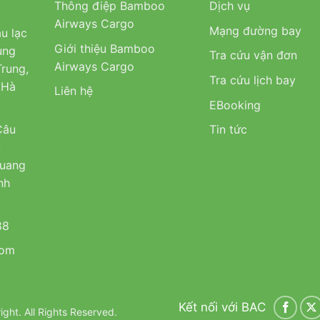
Thông điệp Bamboo
Dịch vụ
Airways Cargo
Mạng đường bay
u lạc
Giới thiệu Bamboo
ung
Tra cứu vận đơn
Airways Cargo
rung,
Tra cứu lịch bay
 Hà
Liên hệ
EBooking
Câu
Tin tức
u
Quang
nh
88
com
Kết nối với BAC
ht. All Rights Reserved.