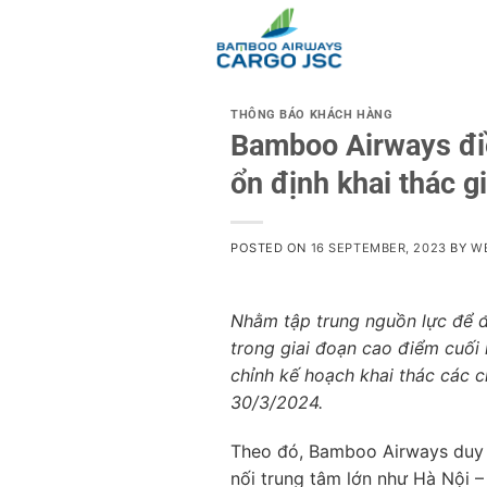
Skip
to
content
THÔNG BÁO KHÁCH HÀNG
Bamboo Airways điề
ổn định khai thác 
POSTED ON
16 SEPTEMBER, 2023
BY
W
Nhằm tập trung nguồn lực để đ
trong giai đoạn cao điểm cuố
chỉnh kế hoạch khai thác các c
30/3/2024.
Theo đó, Bamboo Airways duy t
nối trung tâm lớn như Hà Nội –