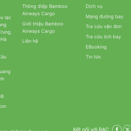
Thông điệp Bamboo
Dịch vụ
Airways Cargo
Mạng đường bay
u lạc
Giới thiệu Bamboo
ung
Tra cứu vận đơn
Airways Cargo
rung,
Tra cứu lịch bay
 Hà
Liên hệ
EBooking
Câu
Tin tức
u
Quang
nh
88
com
Kết nối với BAC