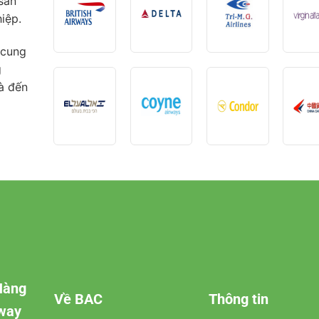
sản
iệp.
 cung
g
à đến
Hàng
Về BAC
Thông tin
rway