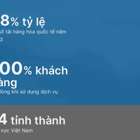
58
% tỷ lệ
số tải hàng hóa quốc tế năm
3
100
% khách
àng
 lòng khi sử dụng dịch vụ
4
tỉnh thành
 vực Việt Nam