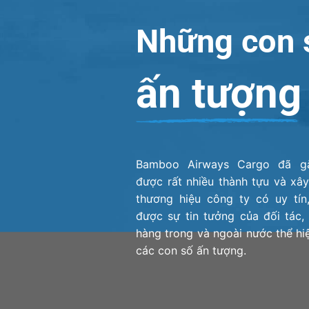
Những con 
ấn tượng
Bamboo Airways Cargo đã gặ
được rất nhiều thành tựu và xâ
thương hiệu công ty có uy tín
được sự tin tưởng của đối tác,
hàng trong và ngoài nước thể hi
các con số ấn tượng.