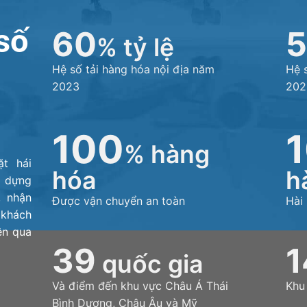
số
60
% tỷ lệ
Hệ số tải hàng hóa nội địa năm
Hệ 
2023
202
100
% hàng
t hái
hóa
h
y dựng
, nhận
Được vận chuyển an toàn
Hài
 khách
ện qua
39
1
quốc gia
Và điểm đến khu vực Châu Á Thái
Khu
Bình Dương, Châu Âu và Mỹ